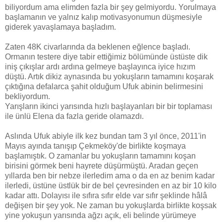
biliyordum ama elimden fazla bir şey gelmiyordu. Yorulmaya
başlamanın ve yalnız kalıp motivasyonumun düşmesiyle
giderek yavaşlamaya başladım.
Zaten 48K civarlarında da beklenen eğlence başladı.
Ormanın testere diye tabir ettiğimiz bölümünde üstüste dik
iniş çıkışlar ardı ardına gelmeye başlayınca iyice hızım
düştü. Artık dikiz aynasında bu yokuşların tamamını koşarak
çıktığına defalarca şahit olduğum Ufuk abinin belirmesini
bekliyordum.
Yarışların ikinci yarısında hızlı başlayanları bir bir toplaması
ile ünlü Elena da fazla geride olamazdı.
Aslında Ufuk abiyle ilk kez bundan tam 3 yıl önce, 2011'in
Mayıs ayında tanışıp Çekmeköy'de birlikte koşmaya
başlamıştık. O zamanlar bu yokuşların tamamını koşan
birisini görmek beni hayrete düşürmüştü. Aradan geçen
yıllarda ben bir nebze ilerledim ama o da en az benim kadar
ilerledi, üstüne üstlük bir de bel çevresinden en az bir 10 kilo
kadar attı. Dolayısı ile sıfıra sıfır elde var sıfır şeklinde hâlâ
değişen bir şey yok. Ne zaman bu yokuşlarda birlikte koşsak
yine yokuşun yarısında ağzı açık, eli belinde yürümeye