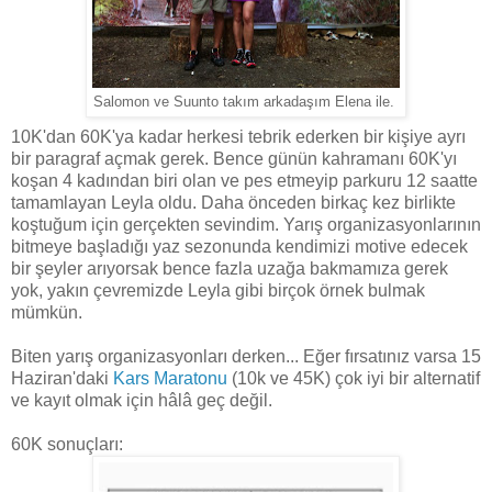
Salomon ve Suunto takım arkadaşım Elena ile.
10K'dan 60K'ya kadar herkesi tebrik ederken bir kişiye ayrı
bir paragraf açmak gerek. Bence günün kahramanı 60K'yı
koşan 4 kadından biri olan ve pes etmeyip parkuru 12 saatte
tamamlayan Leyla oldu. Daha önceden birkaç kez birlikte
koştuğum için gerçekten sevindim. Yarış organizasyonlarının
bitmeye başladığı yaz sezonunda kendimizi motive edecek
bir şeyler arıyorsak bence fazla uzağa bakmamıza gerek
yok, yakın çevremizde Leyla gibi birçok örnek bulmak
mümkün.
Biten yarış organizasyonları derken... Eğer fırsatınız varsa 15
Haziran'daki
Kars Maratonu
(10k ve 45K) çok iyi bir alternatif
ve kayıt olmak için hâlâ geç değil.
60K sonuçları: