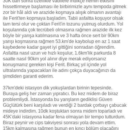
30K'dan sonra özellikle vadilere indikçe nemin etkisini
hissettirmeye başlaması ile birbirimizle aynı tempoda gitmek
zor bir hâl aldı ve arazide koşmaya alışık olmanın avantajı
ile Ferit'ten kopmaya başladım. Tabii asfaltta koşuyor olsak
tam tersi olur ve çoktan Ferit'in tozunu yutmuş olurdum. Yol
koşularında çok tecrübeli olmasına rağmen arazide ilk kez
böyle bir yarışa katılmasına ve 3 hafta önce sert bir 90km
yarışı koşmasına rağmen 53.km'de kaybolup en az 1 saat
kaybedene kadar gayet iyi gittiğini sonradan öğrendim.
Asfaltta nasıl uzun ve hızlı koşulur, 1.6km'lik parkurda 8
saatte nasıl 90km yol alınır diye merak ediyorsanız
konuşmanız gereken kişi Ferit. Birkaç yıl içinde yol
ultralarında yapacakları ile adını çokça duyacağınızı da
şimdiden garanti ederim.
37km'deki istasyon dik yokuşlardan birinin tepesinde.
Buraya geliş her zaman yıpratıcı. Bu kez midem de biraz
problemliydi. İstasyonda bu yarışların gediklisi Güven
Güçlütürk beni karşıladı ve verdiği 2 bardak çorbayı çabucak
mideye indirdim. 10dk koştuktan sonra midem toparladı ve
45K'daki istasyona kadar fena olmayan bir tempo tutturdum.
Biraz peynir ve cips takviyesi sonrası yola devam ettim.
15km kalmasına rağmen bunun en kırıcı bölüm olacağını