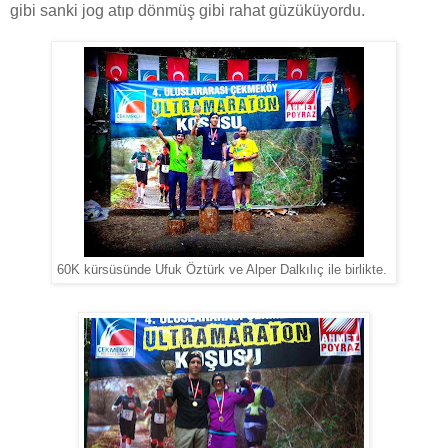
gibi sanki jog atıp dönmüş gibi rahat güzüküyordu.
60K kürsüsünde Ufuk Öztürk ve Alper Dalkılıç ile birlikte.