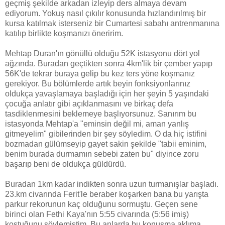
geçmiş şekilde arkadan izleyip ders almaya devam
ediyorum. Yokuş nasıl çıkılır konusunda hızlandırılmış bir
kursa katılmak isterseniz bir Cumartesi sabahı antrenmanına
katılıp birlikte koşmanızı öneririm.
Mehtap Duran'ın gönüllü olduğu 52K istasyonu dört yol
ağzında. Buradan geçtikten sonra 4km'lik bir çember yapıp
56K'de tekrar buraya gelip bu kez ters yöne koşmanız
gerekiyor. Bu bölümlerde artık beyin fonksiyonlarınız
oldukça yavaşlamaya başladığı için her şeyin 5 yaşındaki
çocuğa anlatır gibi açıklanmasını ve birkaç defa
tasdiklenmesini beklemeye başlıyorsunuz. Sanırım bu
istasyonda Mehtap'a "eminsin değil mi, aman yanlış
gitmeyelim" gibilerinden bir şey söyledim. O da hiç istifini
bozmadan gülümseyip gayet sakin şekilde "tabii eminim,
benim burada durmamın sebebi zaten bu" diyince zoru
başarıp beni de oldukça güldürdü.
Buradan 1km kadar indikten sonra uzun turmanışlar başladı.
23.km civarında Ferit'le beraber koşarken bana bu yarışta
parkur rekorunun kaç olduğunu sormuştu. Geçen sene
birinci olan Fethi Kaya'nın 5:55 civarında (5:56 imiş)
koştuğunu söylemiştim. Bu anlarda bu konuşma aklıma