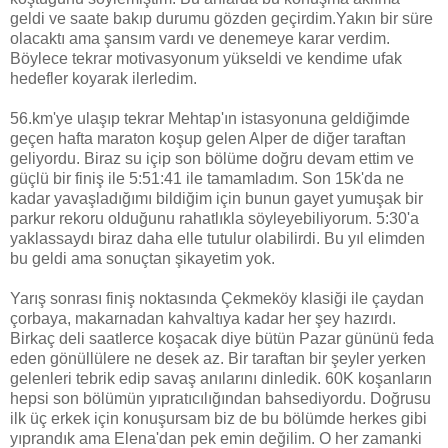
geldi ve saate bakıp durumu gözden geçirdim.Yakın bir süre
olacaktı ama şansım vardı ve denemeye karar verdim.
Böylece tekrar motivasyonum yükseldi ve kendime ufak
hedefler koyarak ilerledim.
56.km'ye ulaşıp tekrar Mehtap'ın istasyonuna geldiğimde
geçen hafta maraton koşup gelen Alper de diğer taraftan
geliyordu. Biraz su içip son bölüme doğru devam ettim ve
güçlü bir finiş ile 5:51:41 ile tamamladım. Son 15k'da ne
kadar yavaşladığımı bildiğim için bunun gayet yumuşak bir
parkur rekoru olduğunu rahatlıkla söyleyebiliyorum. 5:30'a
yaklassaydı biraz daha elle tutulur olabilirdi. Bu yıl elimden
bu geldi ama sonuçtan şikayetim yok.
Yarış sonrası finiş noktasında Çekmeköy klasiği ile çaydan
çorbaya, makarnadan kahvaltıya kadar her şey hazırdı.
Birkaç deli saatlerce koşacak diye bütün Pazar gününü feda
eden gönüllülere ne desek az. Bir taraftan bir şeyler yerken
gelenleri tebrik edip savaş anılarını dinledik. 60K koşanların
hepsi son bölümün yıpratıcılığından bahsediyordu. Doğrusu
ilk üç erkek için konuşursam biz de bu bölümde herkes gibi
yıprandık ama Elena'dan pek emin değilim. O her zamanki