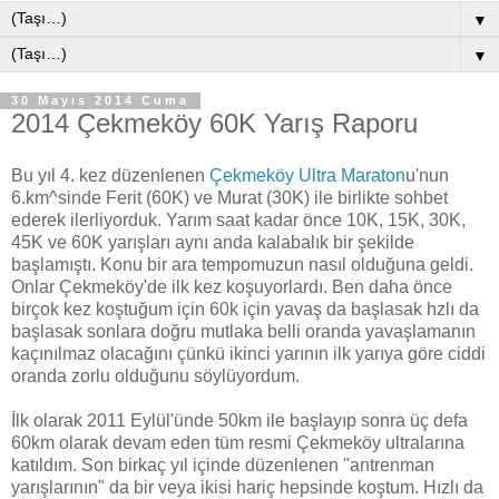
▼
▼
30 Mayıs 2014 Cuma
2014 Çekmeköy 60K Yarış Raporu
Bu yıl 4. kez düzenlenen
Çekmeköy Ultra Maraton
u'nun
6.km^sinde Ferit (60K) ve Murat (30K) ile birlikte sohbet
ederek ilerliyorduk. Yarım saat kadar önce 10K, 15K, 30K,
45K ve 60K yarışları aynı anda kalabalık bir şekilde
başlamıştı. Konu bir ara tempomuzun nasıl olduğuna geldi.
Onlar Çekmeköy'de ilk kez koşuyorlardı. Ben daha önce
birçok kez koştuğum için 60k için yavaş da başlasak hzlı da
başlasak sonlara doğru mutlaka belli oranda yavaşlamanın
kaçınılmaz olacağını çünkü ikinci yarının ilk yarıya göre ciddi
oranda zorlu olduğunu söylüyordum.
İlk olarak 2011 Eylül'ünde 50km ile başlayıp sonra üç defa
60km olarak devam eden tüm resmi Çekmeköy ultralarına
katıldım. Son birkaç yıl içinde düzenlenen "antrenman
yarışlarının" da bir veya ikisi hariç hepsinde koştum. Hızlı da