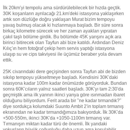
İlk 20km'yi tempolu ama sürdürülebilecek bir hızda geçtik.
30K koşanların ayrılacağı 21.km'deki istasyona yaklaşırken
artık son düzlüğe doğru yaklaşan Murat bizim tempoyu
yavaş bulmuş olacak ki hızlanmaya başladı. Bir süre sonra
birkaç kilometre sürecek ve her zaman ayakları yıpratan
çakıl taşlı bölüme girdik. Bu bölümde 45K yarışını açık ara
birinci bitirecek olan Tayfun abi bize katıldı. Ardından Deniz
Kılıç'ın hem fotoğraf çekip hem servis yaptığı istasyona
ulaşıp su ve cips takviyesi ile üçümüz beraber yola devam
ettik.
25K civarındaki dere geçişinden sonra Tayfun abi de bizden
sıkılıp tempoyu yükseltmeye başladı. Kendisini 30K'daki
istasyona kadar 100m kadar önümüzde görüyorduk. Bundan
sonra 60K'cıların yalnız saatleri başladı. 30K'yı tam 2:30'da
geçmiştik ama ilk yarının ikinci yarıya göre ısınmadan ibaret
olduğunu biliyordum. Ferit arada bir "ne kadar tırmandık?"
diye sordukça kolumdaki Suunto Ambit 2'in toplam tırmanış
ekranından ne kadar tırmandığımıza bakıyorduk. İlk 30K'da
+500-550m, ikinci 30K'da +1050-1100m tırmanış var.
Tırmanışın miktarı kadar türü de önemli. İlk yarıdaki
yokuşların büyük çoğunluğu daha uzun ama koşulabilir