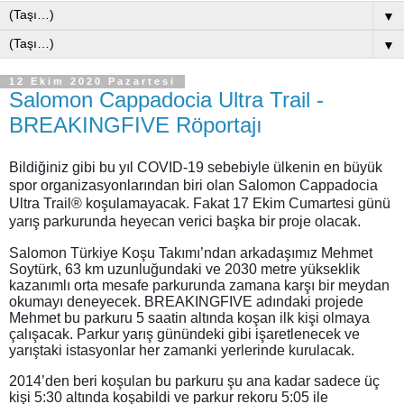
▼
▼
12 Ekim 2020 Pazartesi
Salomon Cappadocia Ultra Trail -
BREAKINGFIVE Röportajı
Bildiğiniz gibi bu yıl COVID-19 sebebiyle ülkenin en büyük
spor organizasyonlarından biri olan Salomon Cappadocia
Ultra Trail® koşulamayacak. Fakat 17 Ekim Cumartesi günü
yarış parkurunda heyecan verici başka bir proje olacak.
Salomon Türkiye Koşu Takımı’ndan arkadaşımız Mehmet
Soytürk, 63 km uzunluğundaki ve 2030 metre yükseklik
kazanımlı orta mesafe parkurunda zamana karşı bir meydan
okumayı deneyecek. BREAKINGFIVE adındaki projede
Mehmet bu parkuru 5 saatin altında koşan ilk kişi olmaya
çalışacak. Parkur yarış günündeki gibi işaretlenecek ve
yarıştaki istasyonlar her zamanki yerlerinde kurulacak.
2014’den beri koşulan bu parkuru şu ana kadar sadece üç
kişi 5:30 altında koşabildi ve parkur rekoru 5:05 ile