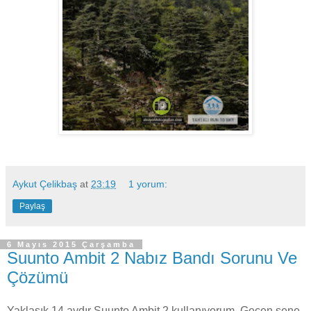
Aykut Çelikbaş
at
23:19
1 yorum:
Paylaş
6 Mayıs 2015 Çarşamba
Suunto Ambit 2 Nabız Bandı Sorunu Ve
Çözümü
Yaklaşık 14 aydır Suunto Ambit 2 kullanıyorum. Geçen sene