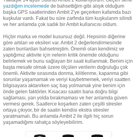
yazdığım incelemede
de bahsettiğim gibi alışık olduğum
başka GPS saatlerinden Ambit 2'ye geçerken kafamda bazı
kuşkular vardı. Fakat bu süre zarfında tüm kuşkularım silindi
ve her anlamda çok sadık bir Ambit kullanıcısı oldum.
Hiçbir marka ve model kusursuz değil. Hepsinin diğerine
göre artıları ve eksileri var. Ambit 2 değerlendirmesinde
zaten bunlardan bahsetmiştim. Önemli olan kendimiz ve
yaptığımız aktivite için nelerin kritik önemde olduğunu
belirlemek ve bunu sağlayan bir saati kullanmak. Benim için
başta mesafe olmak üzere ölçülen verilerin doğruluğu çok
önemli. Aktivite sırasında donma, kilitlenme, kapanma gibi
sorunlar yaşamamak ve veriyi kaybetmemek, veriyi saatten
bilgisayara aktarırken saç baş yolmamak yine benim için
önde gelen faktörler. Kısacası saatin bana doğru bilgi
sağlaması, yarı yolda bırakmaması ve her anlamda güven
vermesi gerek. Saatlerce koşarken zaten çeşitli stresler
ortaya çıkıyor, bir de saatin kendisi ekstra stresler
yaratmamalı. Bu anlamda Ambit 2 ile ilgili hiç sorun
yaşamadığımı rahatça söyleyebilirim.