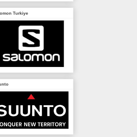
lomon Turkiye
unto