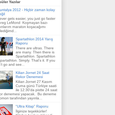
üler Yazılar
untalya 2012 - Hiçbir zaman kolay
eğil
never gets easier, you just go faster
 Greg LeMond Koşmayan bazı
ınlarım maraton koşacağımı
lediğimd...
Spartathlon 2014 Yarış
Raporu
There are ultras. There
are many. Then there is
Spartathlon. Spartathlon
Spartathlon. Simply. That's it. If you
't go and see...
Kilian Jornet 24 Saat
Rekor Denemesi
Kilian Jornet 27 Kasım
Cuma günü Türkiye saati
ile 12:30'da pistte 24 saat
or denemesi yapacak. Bu deneme
omon tarafından yayınla...
“Ultra Kitap” Raporu
İlginize teşekkürler!