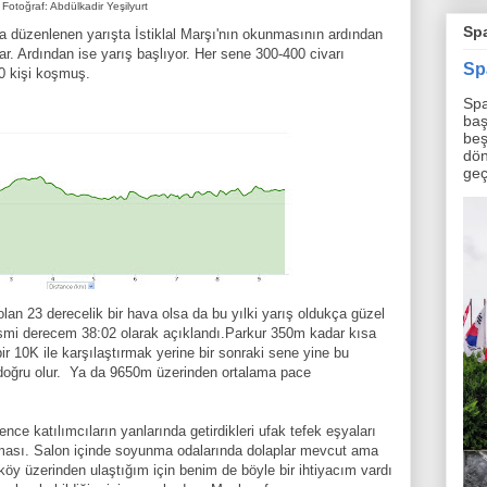
Fotoğraf: Abdülkadir Yeşilyurt
Spa
a düzenlenen yarışta İstiklal Marşı'nın okunmasının ardından
lar. Ardından ise yarış başlıyor. Her sene 300-400 civarı
Sp
70 kişi koşmuş.
Spa
baş
beş
dön
geç
lan 23 derecelik bir hava olsa da bu yılki yarış oldukça güzel
esmi derecem 38:02 olarak açıklandı.Parkur 350m kadar kısa
r 10K ile karşılaştırmak yerine bir sonraki sene yine bu
oğru olur. Ya da 9650m üzerinden ortalama pace
ence katılımcıların yanlarında getirdikleri ufak tefek eşyaları
lmaması. Salon içinde soyunma odalarında dolaplar mevcut ama
rköy üzerinden ulaştığım için benim de böyle bir ihtiyacım vardı