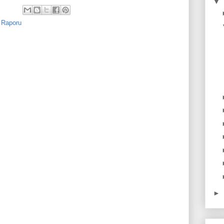
▼
 Raporu
►