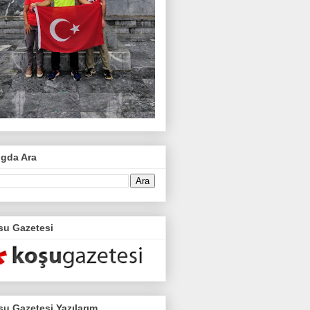
ogda Ara
su Gazetesi
u Gazetesi Yazılarım