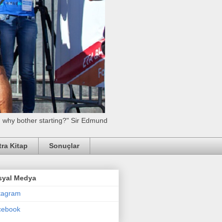
l, why bother starting?" Sir Edmund
tra Kitap
Sonuçlar
syal Medya
tagram
cebook