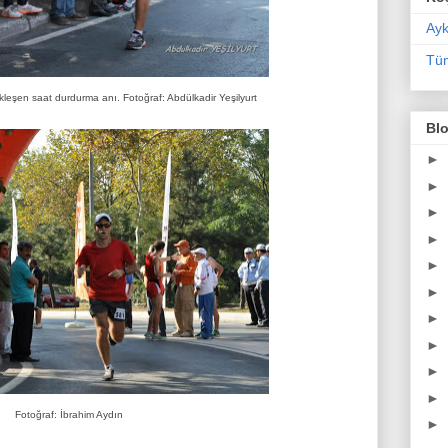
Ayk
Tüm
ikleşen saat durdurma anı. Fotoğraf: Abdülkadir Yeşilyurt
Blo
►
►
►
►
►
►
►
►
►
►
Fotoğraf: İbrahim Aydın
►