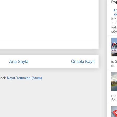
Pop
R
d
It 
."
yak
söy
Ana Sayfa
Önceki Kayıt
is 
don
dol:
Kayıt Yorumları (Atom)
rek
Sal