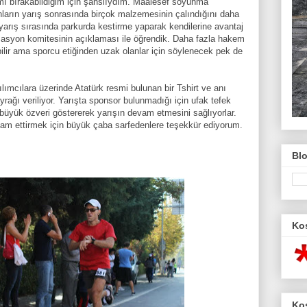
mı bırakabildiğim için şanslıydım. Maalesef soyunma
nların yarış sonrasında birçok malzemesinin çalındığını daha
arış sırasında parkurda kestirme yaparak kendilerine avantaj
zasyon komitesinin açıklaması ile öğrendik. Daha fazla hakem
ilir ama sporcu etiğinden uzak olanlar için söylenecek pek de
lımcılara üzerinde Atatürk resmi bulunan bir Tshirt ve anı
ayrağı veriliyor. Yarışta sponsor bulunmadığı için ufak tefek
 büyük özveri göstererek yarışın devam etmesini sağlıyorlar.
am ettirmek için büyük çaba sarfedenlere teşekkür ediyorum.
Bl
Ko
Koş