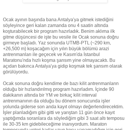
Ocak ayının başında bana Antalya'ya gitmek istediğini
söyleyince geri kalan zamanda onu 4 saatin altında
koşturabilecek bir program hazırladık. Benim aklıma ilk
gitme düşüncesi de işte bu vesile ile Ocak sonuna doğru
girmeye başladı. Yaz sonunda UTMB-PTL (~290 km,
+26,500 m) koşacağım için yılın büyük bölümü arazi
antrenmanları ile geçecek ve Kasım'da İstanbul
Maratonu'nda hızlı koşma şansım yine olmayacaktı. Bu
açıdan bakınca Antalya'ya gidip koşmak tek şansım olarak
görülüyordu.
Ocak sonuna doğru kendime de bazı kilit antrenmanların
olduğu bir hızlandırılmış program hazırladım. İçinde 90
dakikanın altında bir YM ve birkaç kilit interval
antrenmanının da olduğu bu dönem sonucunda işler
yolunda giderse son anda kayıt olmayı değerlendirecektim.
İşler planladığım gibi gitti ve yarıştan 11 gün önce kayıt
yaptığımda soranlara da söylediğim gibi 3 saat altı temposu
ile 30-35 km gidebileceğime inanıyordum. Maraton
temposunda yeteri kadar uzun koşu yapamadığım için geri