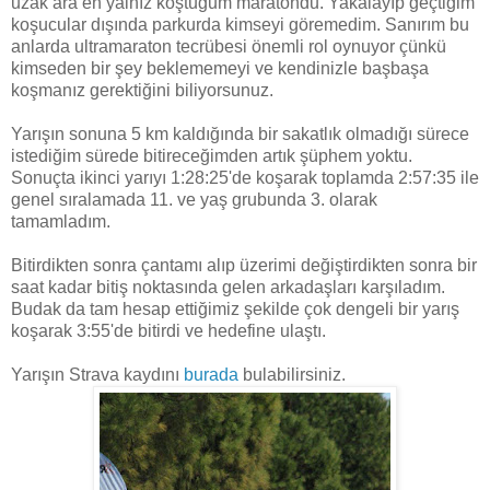
uzak ara en yalnız koştuğum maratondu. Yakalayıp geçtiğim
koşucular dışında parkurda kimseyi göremedim. Sanırım bu
anlarda ultramaraton tecrübesi önemli rol oynuyor çünkü
kimseden bir şey beklememeyi ve kendinizle başbaşa
koşmanız gerektiğini biliyorsunuz.
Yarışın sonuna 5 km kaldığında bir sakatlık olmadığı sürece
istediğim sürede bitireceğimden artık şüphem yoktu.
Sonuçta ikinci yarıyı 1:28:25'de koşarak toplamda 2:57:35 ile
genel sıralamada 11. ve yaş grubunda 3. olarak
tamamladım.
Bitirdikten sonra çantamı alıp üzerimi değiştirdikten sonra bir
saat kadar bitiş noktasında gelen arkadaşları karşıladım.
Budak da tam hesap ettiğimiz şekilde çok dengeli bir yarış
koşarak 3:55'de bitirdi ve hedefine ulaştı.
Yarışın Strava kaydını
burada
bulabilirsiniz.