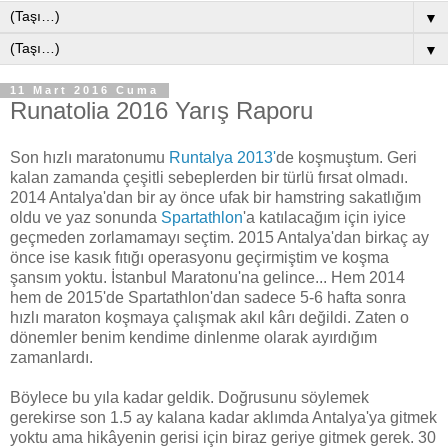
▼
▼
11 Mart 2016 Cuma
Runatolia 2016 Yarış Raporu
Son hızlı maratonumu
Runtalya 2013'
de koşmuştum. Geri
kalan zamanda çeşitli sebeplerden bir türlü fırsat olmadı.
2014 Antalya'dan bir ay önce ufak bir hamstring sakatlığım
oldu ve yaz sonunda
Spartathlon
'a katılacağım için iyice
geçmeden zorlamamayı seçtim. 2015 Antalya'dan birkaç ay
önce ise kasık fıtığı operasyonu geçirmiştim ve koşma
şansım yoktu. İstanbul Maratonu'na gelince... Hem 2014
hem de 2015'de Spartathlon'dan sadece 5-6 hafta sonra
hızlı maraton koşmaya çalışmak akıl kârı değildi. Zaten o
dönemler benim kendime dinlenme olarak ayırdığım
zamanlardı.
Böylece bu yıla kadar geldik. Doğrusunu söylemek
gerekirse son 1.5 ay kalana kadar aklımda Antalya'ya gitmek
yoktu ama hikâyenin gerisi için biraz geriye gitmek gerek. 30