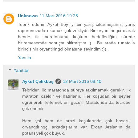
Unknown
11 Mart 2016 19:25
Tebrik ederim Aykut Bey iyi bir yarış çıkarmışsınız, yarış
raporunuzuda okumak çok zekliydi. Bir oryantiringci olarak
bende ilk maratonumu koştum hedeflediğim sürede
bitiremesemde sonuçta bitirmiştim :) . Bu arada runatolia
birincisinin oryantiringci olmasına sevindim :)) .
Yanıtla
Yanıtlar
Aykut Çelikbaş
12 Mart 2016 08:40
Tebrikler. İlk maratonda süreye takılmamak gerekir, ilk
maraton özeldir ve hatırlanır. Her koşudan bir şeyler
öğrenerek ilerlemek en güzeli. Maratonda da tecrübe
çok önemli.
Hem yol hem de arazi koşularında çok başarılı
oryangtiringçi arkadaşlarım var. Ercan Arslan'ın da
potansiyeli çok büyük.