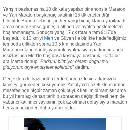
Yarışın başlamasına 10 dk kala yapılan bir anonsla Maraton
ve Yarı Maraton başlangıç saatinin 15 dk ertelendiği
bildirildi. Bunun sebebi için herhangi bir açıklama yapılmadı
ama sanırım kimse güneşin altında ve ayakta beklemekten
hoşlanmamıştır. Sonuçta yarış 17 dk rötarla tam 9:17'de
başladı. İlk 10 km'yi
Mert
ve Güven ile birlikte hedeflediğimiz
tempoda gittikten sonra 10.5 km noktasında Yarı
Maratoncuların dönüş yaparak ayrılmasıyla parkur bir anda
ıssızlaşınca Mert'le baş başa koşmaya başladık. Hatta bir
ara Mert'e dönüp "
Parkuru bilmiyor olsam doğru mu
gidiyorum diye endişelenebilirdim
" dedim.
Gerçekten de bazı bölümlerde önümüzde ve arkamızda
kimseyi görmeden koşuyorduk. Antalya'da özellikle maraton
mesafesinde hiçbir zaman çok büyük katılım olmamıştır ama
bu yıl hem açıklanan tarihin sonradan değiştirilmesi hem de
yabancı katılımcı sayısının çok az olması dolayısıyla maraton
her zamankinden daha yalnız oldu.