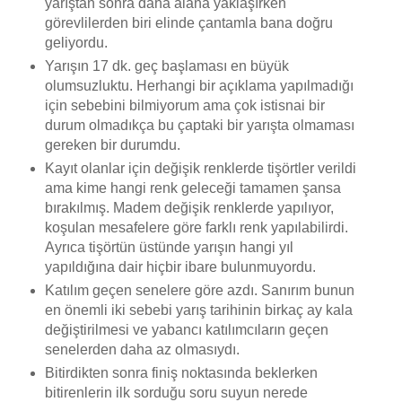
yarıştan sonra daha alana yaklaşırken
görevlilerden biri elinde çantamla bana doğru
geliyordu.
Yarışın 17 dk. geç başlaması en büyük
olumsuzluktu. Herhangi bir açıklama yapılmadığı
için sebebini bilmiyorum ama çok istisnai bir
durum olmadıkça bu çaptaki bir yarışta olmaması
gereken bir durumdu.
Kayıt olanlar için değişik renklerde tişörtler verildi
ama kime hangi renk geleceği tamamen şansa
bırakılmış. Madem değişik renklerde yapılıyor,
koşulan mesafelere göre farklı renk yapılabilirdi.
Ayrıca tişörtün üstünde yarışın hangi yıl
yapıldığına dair hiçbir ibare bulunmuyordu.
Katılım geçen senelere göre azdı. Sanırım bunun
en önemli iki sebebi yarış tarihinin birkaç ay kala
değiştirilmesi ve yabancı katılımcıların geçen
senelerden daha az olmasıydı.
Bitirdikten sonra finiş noktasında beklerken
bitirenlerin ilk sorduğu soru suyun nerede