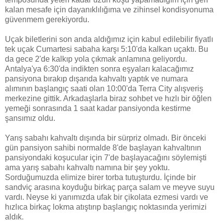
kalan mesafe için dayanıklılığıma ve zihinsel kondisyonuma
güvenmem gerekiyordu.
Uçak biletlerini son anda aldığımız için kabul edilebilir fiyatlı
tek uçak Cumartesi sabaha karşı 5:10'da kalkan uçaktı. Bu
da gece 2'de kalkıp yola çıkmak anlamına geliyordu.
Antalya'ya 6:30'da indikten sonra eşyaları kalacağımız
pansiyona bırakıp dışarıda kahvaltı yaptık ve numara
alımının başlangıç saati olan 10:00'da Terra City alışveriş
merkezine gittik. Arkadaşlarla biraz sohbet ve hızlı bir öğlen
yemeği sonrasında 1 saat kadar pansiyonda kestirme
şansımız oldu.
Yarış sabahı kahvaltı dışında bir sürpriz olmadı. Bir önceki
gün pansiyon sahibi normalde 8'de başlayan kahvaltının
pansiyondaki koşucular için 7'de başlayacağını söylemişti
ama yarış sabahı kahvaltı namına bir şey yoktu.
Sorduğumuzda elimize birer torba tutuşturdu. İçinde bir
sandviç arasına koyduğu birkaç parça salam ve meyve suyu
vardı. Neyse ki yanımızda ufak bir çikolata ezmesi vardı ve
hızlıca birkaç lokma atıştırıp başlangıç noktasında yerimizi
aldık.