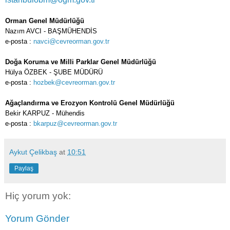
Orman Genel Müdürlüğü
Nazım AVCI - BAŞMÜHENDİS
e-posta :
navci@cevreorman.gov.tr
Doğa Koruma ve Milli Parklar Genel Müdürlüğü
Hülya ÖZBEK - ŞUBE MÜDÜRÜ
e-posta :
hozbek@cevreorman.gov.tr
Ağaçlandırma ve Erozyon Kontrolü Genel Müdürlüğü
Bekir KARPUZ - Mühendis
e-posta :
bkarpuz@cevreorman.gov.tr
Aykut Çelikbaş
at
10:51
Paylaş
Hiç yorum yok:
Yorum Gönder