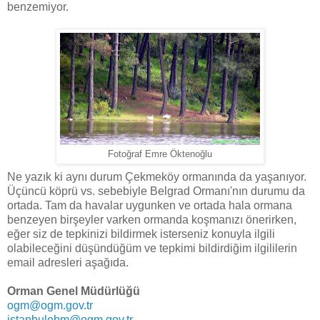
benzemiyor.
Fotoğraf Emre Öktenoğlu
Ne yazık ki aynı durum Çekmeköy ormanında da yaşanıyor.
Üçüncü köprü vs. sebebiyle Belgrad Ormanı'nın durumu da
ortada. Tam da havalar uygunken ve ortada hala ormana
benzeyen birşeyler varken ormanda koşmanızı önerirken,
eğer siz de tepkinizi bildirmek isterseniz konuyla ilgili
olabileceğini düşündüğüm ve tepkimi bildirdiğim ilgililerin
email adresleri aşağıda.
Orman Genel Müdürlüğü
ogm@ogm.gov.tr
istanbulobm@ogm.gov.tr