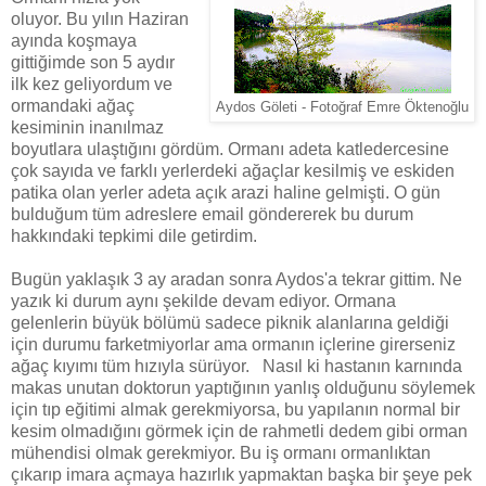
oluyor. Bu yılın Haziran
ayında koşmaya
gittiğimde son 5 aydır
ilk kez geliyordum ve
ormandaki ağaç
Aydos Göleti - Fotoğraf Emre Öktenoğlu
kesiminin inanılmaz
boyutlara ulaştığını gördüm. Ormanı adeta katledercesine
çok sayıda ve farklı yerlerdeki ağaçlar kesilmiş ve eskiden
patika olan yerler adeta açık arazi haline gelmişti. O gün
bulduğum tüm adreslere email göndererek bu durum
hakkındaki tepkimi dile getirdim.
Bugün yaklaşık 3 ay aradan sonra Aydos'a tekrar gittim. Ne
yazık ki durum aynı şekilde devam ediyor. Ormana
gelenlerin büyük bölümü sadece piknik alanlarına geldiği
için durumu farketmiyorlar ama ormanın içlerine girerseniz
ağaç kıyımı tüm hızıyla sürüyor. Nasıl ki hastanın karnında
makas unutan doktorun yaptığının yanlış olduğunu söylemek
için tıp eğitimi almak gerekmiyorsa, bu yapılanın normal bir
kesim olmadığını görmek için de rahmetli dedem gibi orman
mühendisi olmak gerekmiyor. Bu iş ormanı ormanlıktan
çıkarıp imara açmaya hazırlık yapmaktan başka bir şeye pek